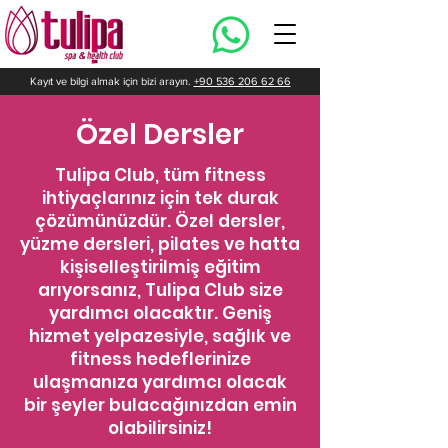
Kayıt ve bilgi almak için bizi arayın.
+90 536 206 62 66
Özel Dersler
Tulipa Club, tüm fitness
ihtiyaçlarınız için tek durak
çözümünüzdür. Özel dersler,
yüzme dersleri, pilates ve hatta
kişiselleştirilmiş eğitim
arıyorsanız, Tulipa Club size
yardımcı olacaktır. Geniş
hizmet yelpazesiyle, sağlık ve
fitness hedeflerinize
ulaşmanıza yardımcı olacak
bir şeyler bulacağınızdan emin
olabilirsiniz!