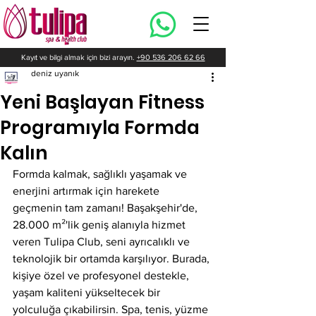
Kayıt ve bilgi almak için bizi arayın.
+90 536 206 62 66
deniz uyanık
Yeni Başlayan Fitness
Programıyla Formda
Kalın
Formda kalmak, sağlıklı yaşamak ve 
enerjini artırmak için harekete 
geçmenin tam zamanı! Başakşehir'de, 
28.000 m²'lik geniş alanıyla hizmet 
veren Tulipa Club, seni ayrıcalıklı ve 
teknolojik bir ortamda karşılıyor. Burada, 
kişiye özel ve profesyonel destekle, 
yaşam kaliteni yükseltecek bir 
yolculuğa çıkabilirsin. Spa, tenis, yüzme 