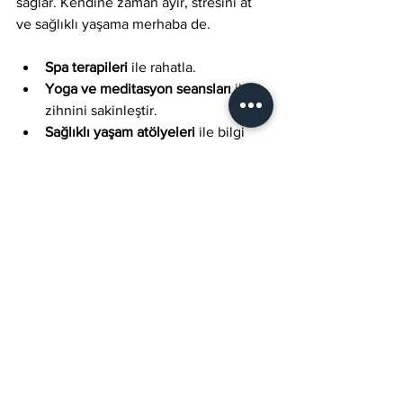
sağlar. Kendine zaman ayır, stresini at 
ve sağlıklı yaşama merhaba de.
Spa terapileri
 ile rahatla.
Yoga ve meditasyon seansları
 ile 
zihnini sakinleştir.
Sağlıklı yaşam atölyeleri
 ile bilgi 
sahibi ol.
Unutma, sağlıklı yaşam bir yolculuktur 
ve Tulipa Spa bu yolculukta en büyük 
destekçindir. Kendini şımart, hayatına 
pozitif enerji kat!
Başakşehir’de spor ve sağlık alanında 
ayrıcalıklı, teknolojik ve bütünsel bir 
deneyim yaşamak için Tulipa Spa Sağlık 
Hizmetleri seni bekliyor. 28.000 m²’lik 