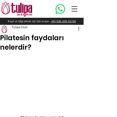
Kayıt ve bilgi almak için bizi arayın.
+90 536 206 62 66
Tulipa Club
Pilatesin faydaları
nelerdir?