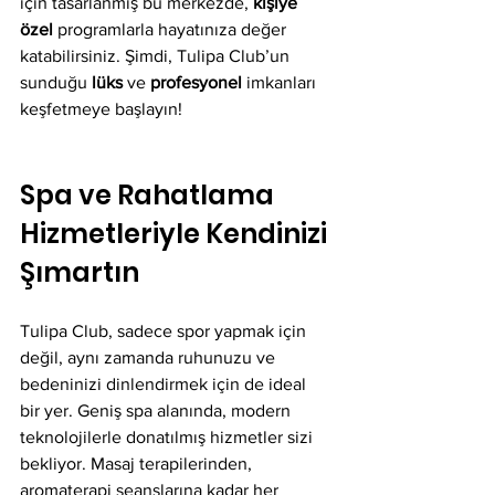
için tasarlanmış bu merkezde, 
kişiye 
özel
 programlarla hayatınıza değer 
katabilirsiniz. Şimdi, Tulipa Club’un 
sunduğu 
lüks
 ve 
profesyonel
 imkanları 
keşfetmeye başlayın!
Spa ve Rahatlama 
Hizmetleriyle Kendinizi 
Şımartın
Tulipa Club, sadece spor yapmak için 
değil, aynı zamanda ruhunuzu ve 
bedeninizi dinlendirmek için de ideal 
bir yer. Geniş spa alanında, modern 
teknolojilerle donatılmış hizmetler sizi 
bekliyor. Masaj terapilerinden, 
aromaterapi seanslarına kadar her 