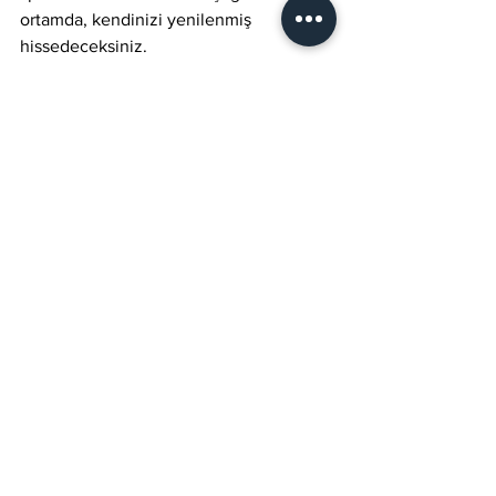
ortamda, kendinizi yenilenmiş 
hissedeceksiniz.
Unutmayın, sağlıklı ve mutlu bir yaşam 
için kendinize zaman ayırın. Tulipa 
Club’un 
lüks
, 
teknolojik
 ve 
profesyonel
hizmetleriyle hayatınızı dönüştürün. 
Hemen şimdi harekete geçin, enerjinizi 
yenileyin ve yaşam kalitenizi artırın!
Tulipa Club Türk Hamamı