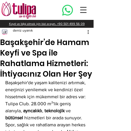
Kayıt ve bilgi almak için bizi arayın. +90 501 499 56 09
deniz uyanık
Başakşehir'de Hamam
Keyfi ve Spa ile
Rahatlama Hizmetleri:
İhtiyacınız Olan Her Şey
Başakşehir'de yaşam kalitenizi artırmak, 
enerjinizi yenilemek ve kendinizi özel 
hissetmek için mükemmel bir adres var: 
Tulipa Club. 28.000 m²'lik geniş 
alanıyla, 
ayrıcalıklı
, 
teknolojik
 ve 
bütünsel
 hizmetleri bir arada sunuyor. 
Spor, sağlık ve rahatlama arayan herkes 