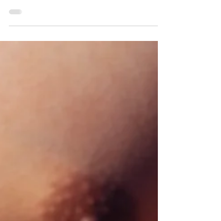
ve sağlığınızı korumanız da oldukça
önemlidir. İşte Ramazan öncesinde spor
yapmanın ve bedeninizi