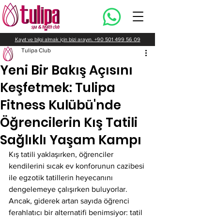
Kayıt ve bilgi almak için bizi arayın. +90 501 499 56 09
Tulipa Club
Yeni Bir Bakış Açısını
Keşfetmek: Tulipa
Fitness Kulübü'nde
Öğrencilerin Kış Tatili
Sağlıklı Yaşam Kampı
Kış tatili yaklaşırken, öğrenciler 
kendilerini sıcak ev konforunun cazibesi 
ile egzotik tatillerin heyecanını 
dengelemeye çalışırken buluyorlar. 
Ancak, giderek artan sayıda öğrenci 
ferahlatıcı bir alternatifi benimsiyor: tatil 