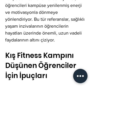
öğrencileri kampüse yenilenmiş enerji 
ve motivasyonla dönmeye 
yönlendiriyor. Bu tür referanslar, sağlıklı 
yaşam inzivalarının öğrencilerin 
hayatları üzerinde önemli, uzun vadeli 
faydalarının altını çiziyor.
Kış Fitness Kampını 
Düşünen Öğrenciler 
İçin İpuçları
Bu kış tatilinde sağlıklı yaşam 
merkezine gitmeyi düşünen öğrenciler 
için Tulipa Fitness Club'daki 
deneyiminizi en üst düzeye çıkarmak 
için birkaç pratik ipucu: