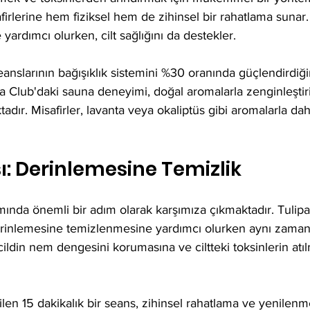
firlerine hem fiziksel hem de zihinsel bir rahatlama sunar.
ardımcı olurken, cilt sağlığını da destekler. 
eanslarının bağışıklık sistemini %30 oranında güçlendirdiği
a Club'daki sauna deneyimi, doğal aromalarla zenginleştiri
dır. Misafirler, lavanta veya okaliptüs gibi aromalarla da
: Derinlemesine Temizlik
ımında önemli bir adım olarak karşımıza çıkmaktadır. Tulipa
derinlemesine temizlenmesine yardımcı olurken aynı zama
 cildin nem dengesini korumasına ve ciltteki toksinlerin atı
len 15 dakikalık bir seans, zihinsel rahatlama ve yenilenme