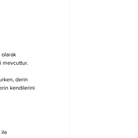
 olarak 
i mevcuttur. 
urken, derin 
rin kendilerini 
ile 