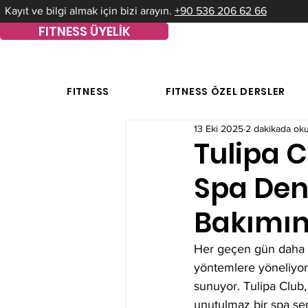
Kayıt ve bilgi almak için bizi arayın.
+90 536 206 62 66
FITNESS ÜYELİK
FITNESS
FITNESS ÖZEL DERSLER
13 Eki 2025
2 dakikada ok
Tulipa 
Spa Dene
Bakımın
Her geçen gün daha f
yöntemlere yöneliyor
sunuyor. Tulipa Club,
unutulmaz bir spa se