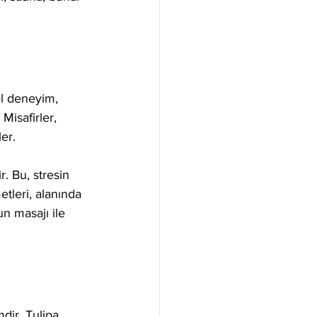
l deneyim, 
Misafirler, 
er. 
. Bu, stresin 
tleri, alanında 
n masajı ile 
ir. Tulipa 