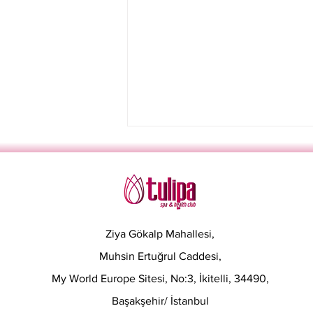
Ziya Gökalp Mahallesi,
Muhsin Ertuğrul Caddesi,
Sevgililer Günü İçin
My World Europe Sitesi, No:3, İkitelli, 34490,
Aşkınıza Güç Katacak
Hediye Fikirleri
Başakşehir/ İstanbul