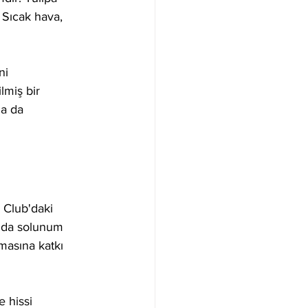
 Sıcak hava, 
ni 
lmiş bir 
ha da 
 Club'daki 
nda solunum 
lmasına katkı 
 hissi 