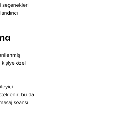
i seçenekleri 
andırıcı 
nma
enilenmiş 
 kişiye özel 
leyici 
steklenir; bu da 
masaj seansı 