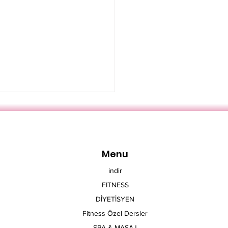
Menu
indir
FITNESS
pa Spa Health Club
DİYETİSYEN
akşehir Masaj
Fitness Özel Dersler
metleri Hakkında
SPA & MASAJ