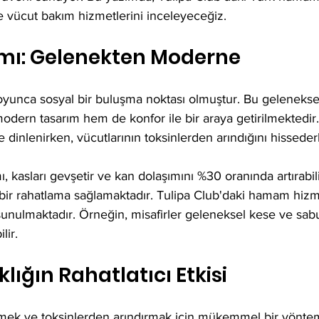
ile vücut bakım hizmetlerini inceleyeceğiz.
ı: Gelenekten Moderne
oyunca sosyal bir buluşma noktası olmuştur. Bu gelenekse
dern tasarım hem de konfor ile bir araya getirilmektedir. 
e dinlenirken, vücutlarının toksinlerden arındığını hissederl
 kasları gevşetir ve kan dolaşımını %30 oranında artırabilir
ir rahatlama sağlamaktadır. Tulipa Club'daki hamam hizme
unulmaktadır. Örneğin, misafirler geleneksel kese ve sabu
lir.
lığın Rahatlatıcı Etkisi
mek ve toksinlerden arındırmak için mükemmel bir yöntemd