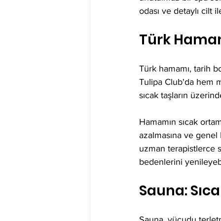
odası ve detaylı cilt 
Türk Hamam
Türk hamamı, tarih b
Tulipa Club'da hem mo
sıcak taşların üzerind
Hamamın sıcak ortamı,
azalmasına ve genel b
uzman terapistlerce s
bedenlerini yenileyebi
Sauna: Sıcak
Sauna, vücudu terlet