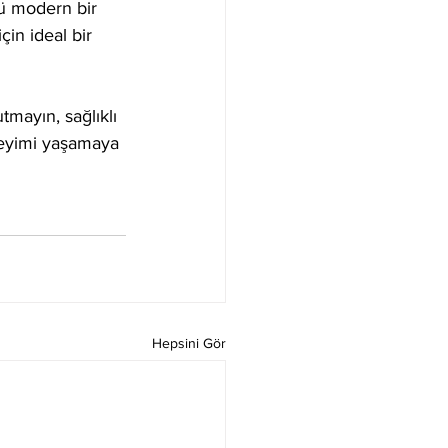
ü modern bir 
in ideal bir 
tmayın, sağlıklı 
neyimi yaşamaya 
Hepsini Gör