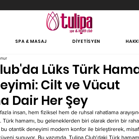
SPA & MASAJ
DİYETİSYEN
HAKK
unur
Club'da Lüks Türk Ham
yimi: Cilt ve Vücut
a Dair Her Şey
azla insan, hem fiziksel hem de ruhsal rahatlama arayışı
. Türk hamamı, bu geleneklerden biri olarak derin bir rah
 bu otantik deneyimi modern konfor ile birleştirerek, misafi
rüveni sunuyor. Bu yazımda, Tulipa Club'daki Türk hamamı