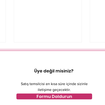
Üye değil misiniz?
Satış temsilcisi en kısa süre içinde sizinle
Türk Hamamı Gelenekleri
Tuli
iletişime geçecektir.
ve Sağlığa Faydaları
Baş
Formu Doldurun
Nasıldır
Hiz