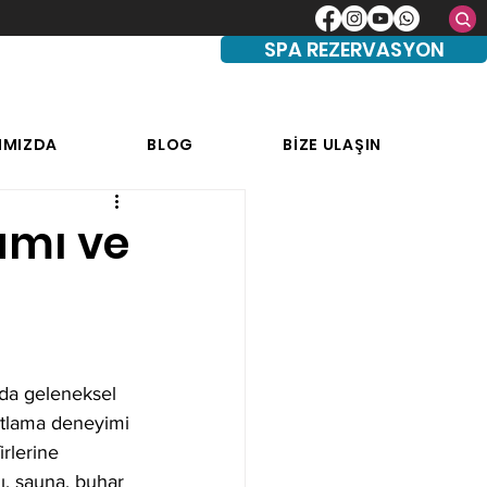
SPA REZERVASYON
IMIZDA
BLOG
BİZE ULAŞIN
amı ve
nda geleneksel 
atlama deneyimi 
rlerine 
, sauna, buhar 