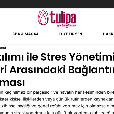
SPA & MASAJ
DİYETİSYEN
HAKK
unur
ılımı ile Stres Yönetim
ri Arasındaki Bağlantı
lması
 kaçınılmaz bir parçasıdır ve hayatın her kesiminden bireyl
 ister kişisel ilişkilerden veya günlük rutinlerden kaynaklansı
 zihinsel sağlığı ve genel refahı korumak için olmazsa olm
pmanın stresi yönetmek için güçlü bir yöntem olabileceğin