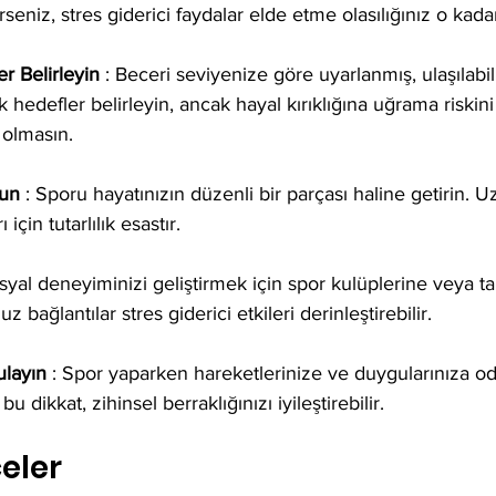
seniz, stres giderici faydalar elde etme olasılığınız o kadar
r Belirleyin
 : Beceri seviyenize göre uyarlanmış, ulaşılabil
k hedefler belirleyin, ancak hayal kırıklığına uğrama riskin
 olmasın.
run
 : Sporu hayatınızın düzenli bir parçası haline getirin. U
için tutarlılık esastır.
osyal deneyiminizi geliştirmek için spor kulüplerine veya ta
z bağlantılar stres giderici etkileri derinleştirebilir.
ulayın
 : Spor yaparken hareketlerinize ve duygularınıza od
u dikkat, zihinsel berraklığınızı iyileştirebilir.
eler