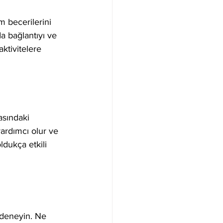
im becerilerini 
a bağlantıyı ve 
aktivitelere 
asındaki 
yardımcı olur ve 
ldukça etkili 
ı deneyin. Ne 