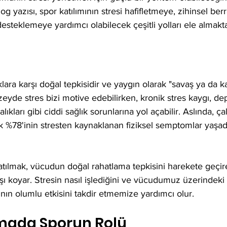
g yazısı, spor katılımının stresi hafifletmeye, zihinsel berr
desteklemeye yardımcı olabilecek çeşitli yolları ele almakta
ara karşı doğal tepkisidir ve yaygın olarak "savaş ya da ka
üzeyde stres bizi motive edebilirken, kronik stres kaygı, d
ıkları gibi ciddi sağlık sorunlarına yol açabilir. Aslında, ça
ık %78'inin stresten kaynaklanan fiziksel semptomlar yaşadı
 katılmak, vücudun doğal rahatlama tepkisini harekete geçir
şı koyar. Stresin nasıl işlediğini ve vücudumuz üzerindeki e
ının olumlu etkisini takdir etmemize yardımcı olur.
tmada Sporun Rolü