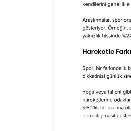
kendilerini genellikle
Araştırmalar, spor ort
gösteriyor. Örneğin, d
yalnızlık hissinde %24
Hareketle Fark
Spor, bir farkındalık
dikkatinizi günlük str
Yoga veya tai chi gib
hareketlerine odaklan
%60'lık bir azalma ol
berraklığı nasıl dest