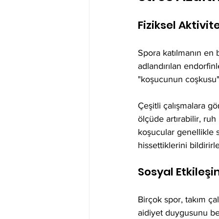
Fiziksel Aktivit
Spora katılmanın en b
adlandırılan endorfinl
"koşucunun coşkusu" ol
Çeşitli çalışmalara g
ölçüde artırabilir, ruh
koşucular genellikle s
hissettiklerini bildir
Sosyal Etkileş
Birçok spor, takım çal
aidiyet duygusunu besl