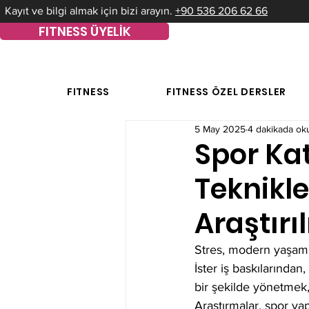
Kayıt ve bilgi almak için bizi arayın.
+90 536 206 62 66
FITNESS ÜYELİK
FITNESS
FITNESS ÖZEL DERSLER
5 May 2025
4 dakikada ok
Spor Kat
Teknikle
Araştırı
Stres, modern yaşamın
İster iş baskılarından,
bir şekilde yönetmek,
Araştırmalar, spor ya