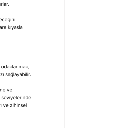
rlar.
eceğini 
ara kıyasla 
ye odaklanmak, 
ı sağlayabilir.
ine ve 
 seviyelerinde 
 ve zihinsel 