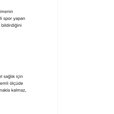
ilmenin 
li spor yapan 
bildirdiğini 
 sağlık için 
önemli ölçüde 
rmakla kalmaz, 