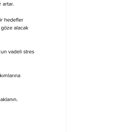
 artar.
ir hedefler 
i göze alacak 
zun vadeli stres 
kımlarına 
aklanın. 