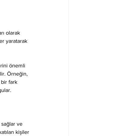
rı olarak 
er yaratarak 
rini önemli 
lir. Örneğin, 
bir fark 
gular.
 sağlar ve 
tılan kişiler 