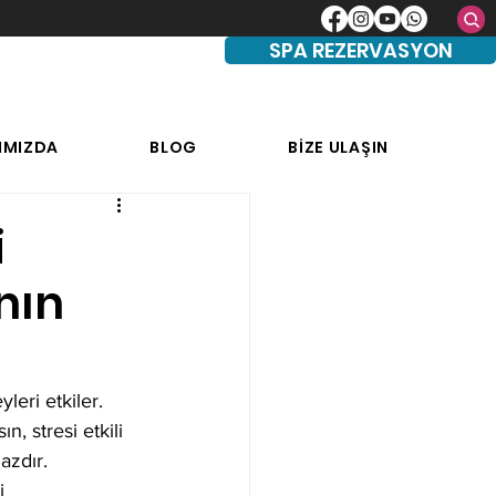
SPA REZERVASYON
IMIZDA
BLOG
BİZE ULAŞIN
i
nın
eri etkiler. 
n, stresi etkili 
azdır. 
i 