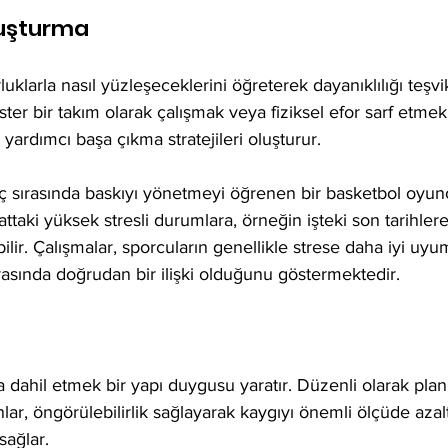
luşturma
luklarla nasıl yüzleşeceklerini öğreterek dayanıklılığı teşvik
ister bir takım olarak çalışmak veya fiziksel efor sarf etmek
ardımcı başa çıkma stratejileri oluşturur.
aç sırasında baskıyı yönetmeyi öğrenen bir basketbol oyun
ttaki yüksek stresli durumlara, örneğin işteki son tarihlere
lir. Çalışmalar, sporcuların genellikle strese daha iyi uyu
 arasında doğrudan bir ilişki olduğunu göstermektedir.
a dahil etmek bir yapı duygusu yaratır. Düzenli olarak plan
ar, öngörülebilirlik sağlayarak kaygıyı önemli ölçüde azal
sağlar.