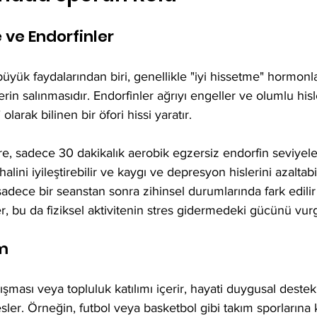
e ve Endorfinler
üyük faydalarından biri, genellikle "iyi hissetme" hormonla
erin salınmasıdır. Endorfinler ağrıyı engeller ve olumlu hisl
arak bilinen bir öfori hissi yaratır.
öre, sadece 30 dakikalık aerobik egzersiz endorfin seviyele
 halini iyileştirebilir ve kaygı ve depresyon hislerini azaltabi
adece bir seanstan sonra zihinsel durumlarında fark edilir 
irler, bu da fiziksel aktivitenin stres gidermedeki gücünü vur
im
ışması veya topluluk katılımı içerir, hayati duygusal destek
er. Örneğin, futbol veya basketbol gibi takım sporlarına ka