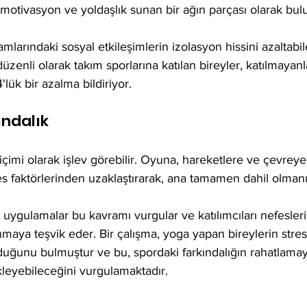
 motivasyon ve yoldaşlık sunan bir ağın parçası olarak bulu
amlarındaki sosyal etkileşimlerin izolasyon hissini azaltabil
üzenli olarak takım sporlarına katılan bireyler, katılmayanl
'lük bir azalma bildiriyor.
ındalık
 biçimi olarak işlev görebilir. Oyuna, hareketlere ve çevre
es faktörlerinden uzaklaştırarak, ana tamamen dahil olmanız
i uygulamalar bu kavramı vurgular ve katılımcıları nefesler
maya teşvik eder. Bir çalışma, yoga yapan bireylerin stres
duğunu bulmuştur ve bu, spordaki farkındalığın rahatlamayı
ekleyebileceğini vurgulamaktadır.