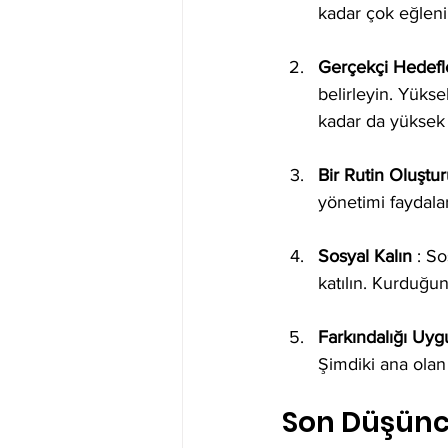
kadar çok eğlenir
Gerçekçi Hedefle
belirleyin. Yükse
kadar da yüksek
Bir Rutin Oluştu
yönetimi faydaları 
Sosyal Kalın
 : S
katılın. Kurduğunu
Farkındalığı Uyg
Şimdiki ana olan b
Son Düşünc