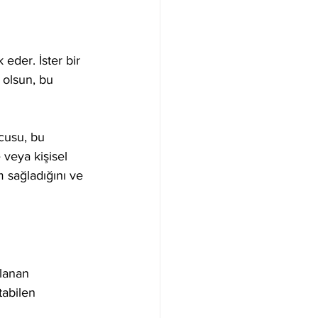
 eder. İster bir 
 olsun, bu 
cusu, bu 
 veya kişisel 
m sağladığını ve 
lanan 
tabilen 