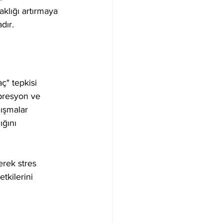
aklığı artırmaya 
dır.
ç" tepkisi 
epresyon ve 
lışmalar 
ğını 
erek stres 
tkilerini 