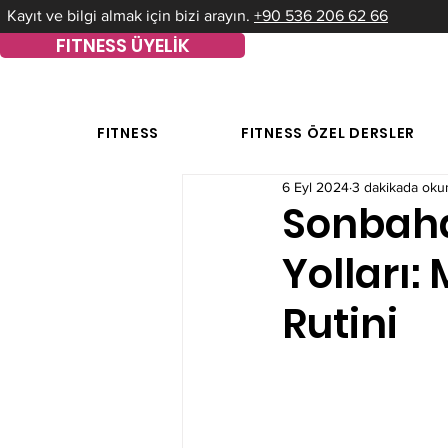
Kayıt ve bilgi almak için bizi arayın.
+90 536 206 62 66
FITNESS ÜYELİK
FITNESS
FITNESS ÖZEL DERSLER
6 Eyl 2024
3 dakikada oku
Sonbah
Yolları:
Rutini