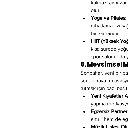
kalmaz, aynı zam
olur.
Yoga ve Pilates:
rahatlamanızı sa
bir zamandır.
HIIT (Yüksek Yoğ
kısa sürede yoğu
spor salonunda y
5. Mevsimsel 
Sonbahar, yeni bir ba
soğuk hava motivasyo
tutmak için bazı basi
Yeni Kıyafetler A
yapma motivasyon
Egzersiz Partner
artırır hem de eg
Müzik Listesi Ol