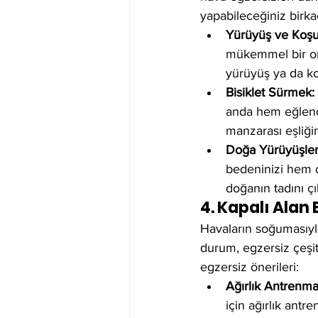
yapabileceğiniz birka
Yürüyüş ve Koşu
mükemmel bir or
yürüyüş ya da koş
Bisiklet Sürmek:
anda hem eğlence
manzarası eşliğind
Doğa Yürüyüşleri
bedeninizi hem de
doğanın tadını ç
4. Kapalı Alan
Havaların soğumasıyla 
durum, egzersiz çeşitli
egzersiz önerileri:
Ağırlık Antrenman
için ağırlık antr