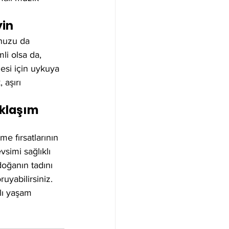
yin
nuzu da 
i olsa da, 
esi için uykuya 
aşırı 
klaşım 
 fırsatlarının 
simi sağlıklı 
oğanın tadını 
uyabilirsiniz.
lı yaşam 