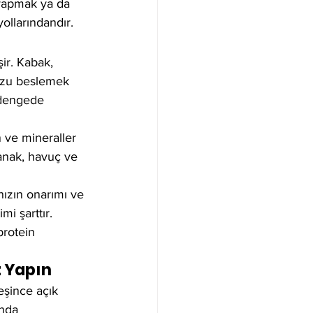
 yapmak ya da 
ollarındandır.
ir. Kabak, 
uzu beslemek 
 dengede 
 ve mineraller 
panak, havuç ve 
nızın onarımı ve 
i şarttır. 
protein 
z Yapın
eşince açık 
ânda 