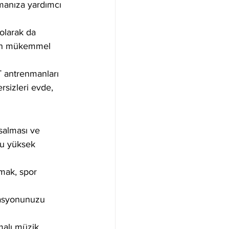
manıza yardımcı 
 olarak da 
çin mükemmel 
IT antrenmanları 
sizleri evde, 
salması ve 
u yüksek 
mak, spor 
vasyonunuzu 
malı müzik 