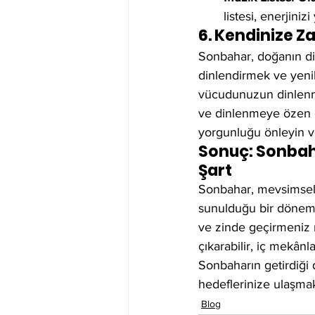
listesi, enerjiniz
6. Kendinize Z
Sonbahar, doğanın di
dinlendirmek ve yeni
vücudunuzun dinlenmey
ve dinlenmeye özen gö
yorgunluğu önleyin v
Sonuç: Sonbah
Şart
Sonbahar, mevsimsel 
sunulduğu bir dönemdi
ve zinde geçirmeniz 
çıkarabilir, iç mekân
Sonbaharın getirdiği 
hedeflerinize ulaşmak
Blog