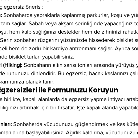
ç egzersiz önerisi:
:
 Sonbaharda yapraklarla kaplanmış parkurlar, koşu ve yür
tam sağlar. Sabah veya akşam serinliğinde yapacağınız t
u, hem kalp sağlığınızı destekler hem de zihninizi rahatlat
 Serin sonbahar rüzgarını yüzünüzde hissederek bisiklet s
li hem de zorlu bir kardiyo antrenmanı sağlar. Ayrıca so
e bisiklet turları yapabilirsiniz.
 (Hiking):
 Sonbaharın altın sarısı tonları arasında yürüyü
 ruhunuzu dinlendirir. Bu egzersiz, bacak kaslarınızı çalış
ıkarmanıza olanak tanır.
 Egzersizleri ile Formunuzu Koruyun
birlikte, kapalı alanlarda da egzersiz yapma ihtiyacı artab
liğinizi artırmak için bir fırsattır. İşte kapalı alanda yapabi
ları:
 Sonbaharda vücudunuzu güçlendirmek ve kas kütles
enmanlarına başlayabilirsiniz. Ağırlık kaldırma, vücudunuz