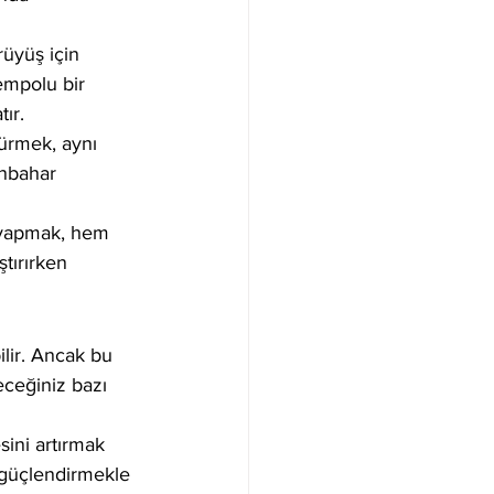
üyüş için 
empolu bir 
ır.
ürmek, aynı 
nbahar 
ş yapmak, hem 
tırırken 
ilir. Ancak bu 
leceğiniz bazı 
ini artırmak 
u güçlendirmekle 