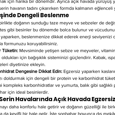
mak için harika bir dönemdir. Ayrıca açık havada yürüyüş
serin havanın tadını çıkarırken formda kalmanın eğlenceli y
işinde Dengeli Beslenme
birlikte doğanın sunduğu taze meyve ve sebzeler de değiş
atates gibi besinler bu dönemde bolca bulunur ve vücudun
iz yaparken, beslenmenize dikkat ederek enerji seviyenizi
da formunuzu koruyabilirsiniz.
 Tüketin:
 Mevsiminde yetişen sebze ve meyveler, vitamin
oldukları için bağışıklık sisteminizi güçlendirir. Kabak, ıs
leri diyetinize ekleyin.
nhidrat Dengesine Dikkat Edin:
 Egzersiz yaparken kasları
zı doldurmak için dengeli bir protein ve karbonhidrat tüketim
i kompleks karbonhidratlar ve yumurta, balık gibi sağlıklı 
ar için ideal besinlerdir.
 Serin Havalarında Açık Havada Egzersi
ayı daha konforlu hale getirir ve doğanın güzelliği ile birl
a da keyifli bir hale gelir. İşte sonbahar boyunca dış mek