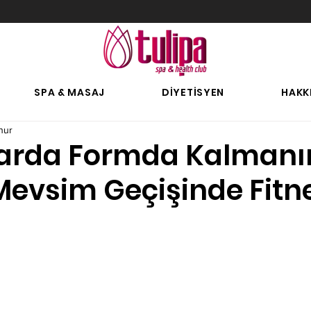
SPA & MASAJ
DİYETİSYEN
HAKK
nur
arda Formda Kalmanı
 Mevsim Geçişinde Fitn