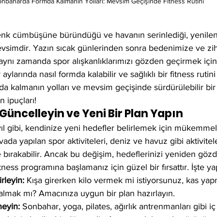
nbaharda Formda Kalmanın Yolları: Mevsim Geçişinde Fitness Rutini
enk cümbüşüne büründüğü ve havanın serinlediği, yenile
evsimdir. Yazın sıcak günlerinden sonra bedenimize ve zih
aynı zamanda spor alışkanlıklarımızı gözden geçirmek için h
ylarında nasıl formda kalabilir ve sağlıklı bir fitness rutini 
a kalmanın yolları ve mevsim geçişinde sürdürülebilir bir 
 ipuçları!
i Güncelleyin ve Yeni Bir Plan Yapın
yıl gibi, kendinize yeni hedefler belirlemek için mükemmel
ada yapılan spor aktiviteleri, deniz ve havuz gibi aktivitele
 bırakabilir. Ancak bu değişim, hedeflerinizi yeniden göz
itness programına başlamanız için güzel bir fırsattır. İşte ya
rleyin:
 Kışa girerken kilo vermek mi istiyorsunuz, kas ya
kalmak mı? Amacınıza uygun bir plan hazırlayın.
neyin:
 Sonbahar, yoga, pilates, ağırlık antrenmanları gibi i