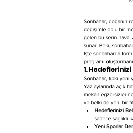
So
Sonbahar, doğanın r
değişimle dolu bir m
gelen bu serin hava, 
sunar. Peki, sonbahar a
İşte sonbaharda formd
programı oluşturmanın
1. Hedefleriniz
Sonbahar, tıpkı yeni 
Yaz aylarında açık hav
mekan egzersizlerine
ve belki de yeni bir f
Hedeflerinizi Beli
sadece sağlıklı 
Yeni Sporlar De