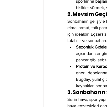
sporlarına başla
bisiklet sürmek, 
2. Mevsim Geç
Sonbaharın gelişiyle 
elma, armut, tatlı p
için idealdir. Egzers
tutabilir ve sonbahar
Sezonluk Gıdalar
açısından zengin 
pancar gibi sebze
Protein ve Karbo
enerji depolarını
Buğday, yulaf gib
kaynakları sonbah
3. Sonbaharın
Serin hava, spor yapm
hava egzersizleri dah