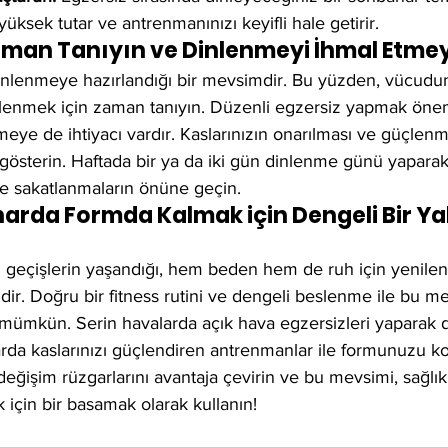
i yüksek tutar ve antrenmanınızı keyifli hale getirir.
aman Tanıyın ve Dinlenmeyi İhmal Etme
nlenmeye hazırlandığı bir mevsimdir. Bu yüzden, vücudu
lenmek için zaman tanıyın. Düzenli egzersiz yapmak öneml
e de ihtiyacı vardır. Kaslarınızın onarılması ve güçlenm
sterin. Haftada bir ya da iki gün dinlenme günü yaparak, 
e sakatlanmaların önüne geçin.
arda Formda Kalmak için Dengeli Bir Ya
geçişlerin yaşandığı, hem beden hem de ruh için yenilenme
r. Doğru bir fitness rutini ve dengeli beslenme ile bu mev
mümkün. Serin havalarda açık hava egzersizleri yaparak d
larda kaslarınızı güçlendiren antrenmanlar ile formunuzu kor
değişim rüzgarlarını avantaja çevirin ve bu mevsimi, sağlık
 için bir basamak olarak kullanın!