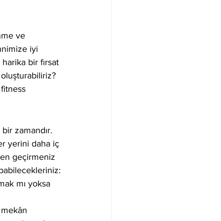
nme ve 
nimize iyi 
arika bir fırsat 
oluşturabiliriz? 
fitness 
 bir zamandır. 
r yerini daha iç 
den geçirmeniz 
pabilecekleriniz:
pmak mı yoksa 
ç mekân 