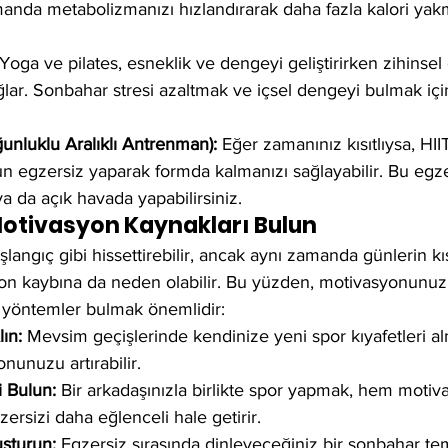
anda metabolizmanızı hızlandırarak daha fazla kalori yak
 Yoga ve pilates, esneklik ve dengeyi geliştirirken zihinsel
ğlar. Sonbahar stresi azaltmak ve içsel dengeyi bulmak i
unluklu Aralıklı Antrenman):
 Eğer zamanınız kısıtlıysa, HI
n egzersiz yaparak formda kalmanızı sağlayabilir. Bu egzer
a da açık havada yapabilirsiniz.
Motivasyon Kaynakları Bulun
şlangıç gibi hissettirebilir, ancak aynı zamanda günlerin kı
n kaybına da neden olabilir. Bu yüzden, motivasyonunuz
t yöntemler bulmak önemlidir:
lın:
 Mevsim geçişlerinde kendinize yeni spor kıyafetleri al
unuzu artırabilir.
i Bulun:
 Bir arkadaşınızla birlikte spor yapmak, hem moti
zersizi daha eğlenceli hale getirir.
uşturun:
 Egzersiz sırasında dinleyeceğiniz bir sonbahar te