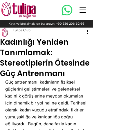
Kayıt ve bilgi almak için bizi arayın.
+90 536 206 62 66
Tulipa Club
Kadınlığı Yeniden
Tanımlamak:
Stereotiplerin Ötesinde
Güç Antrenmanı
Güç antrenmanı, kadınların fiziksel 
güçlerini geliştirmeleri ve geleneksel 
kadınlık görüşlerine meydan okumaları 
için dinamik bir yol haline geldi. Tarihsel 
olarak, kadın vücudu etrafındaki fikirler 
yumuşaklığa ve kırılganlığa doğru 
eğiliyordu. Bugün, daha fazla kadın 