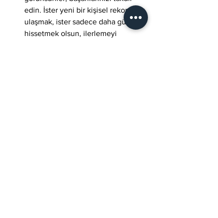
edin. İster yeni bir kişisel rekora 
ulaşmak, ister sadece daha güçlü 
hissetmek olsun, ilerlemeyi 
kutlamak motive kalmanın 
anahtarıdır.
Yeni Bir Anlatıyı 
Kucaklamak
Güç antrenmanında kadınlık etrafındaki 
anlatı, kendini kabul etme ve topluluk 
oluşturma için güçlü bir güce 
dönüşüyor. Kadınlar klişelere meydan 
okumaya devam ederken, gücün ne 
anlama geldiğini yeniden tanımlıyor, 
kadınlığı dayanıklılık ve cesaretle 
harmanlıyor.