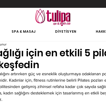
SPA & MASAJ
DİYETİSYEN
HAKK
kunur
lığı için en etkili 5 pi
keşfedin
dalığını artırırken güç ve esneklik oluşturmaya odaklanan p
dir. Kadınlar için, fitness rutinlerine belirli Pilates pozları
ilitesinden gelişmiş zihinsel refaha kadar çok sayıda sağlı
a, kadın sağlığını desteklemek için tasarlanmış en etkili beş
z.