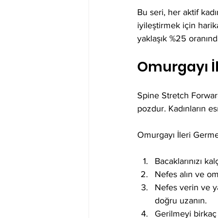
Bu seri, her aktif kadı
iyileştirmek için hari
yaklaşık %25 oranında 
Omurgayı İl
Spine Stretch Forward
pozdur. Kadınların esn
Omurgayı İleri Germe 
Bacaklarınızı kal
Nefes alın ve om
Nefes verin ve y
doğru uzanın.
Gerilmeyi birkaç