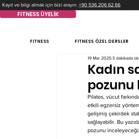
Kayıt ve bilgi almak için bizi arayın.
+90 536 206 62 66
FITNESS ÜYELİK
FITNESS
FITNESS ÖZEL DERSLER
19 Mar 2025
3 dakikada o
Kadın sağ
pozunu 
Pilates, vücut farkın
etkili egzersiz yöntemi
gelişmiş çekirdek stab
sağlayabilir. Bu yazıd
pozunu inceleyeceği