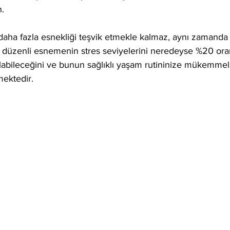
.
aha fazla esnekliği teşvik etmekle kalmaz, aynı zamand
r, düzenli esnemenin stres seviyelerini neredeyse %20 ora
abileceğini ve bunun sağlıklı yaşam rutininize mükemmel b
mektedir.