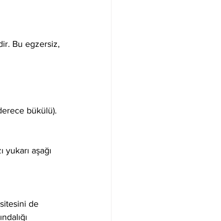
dir. Bu egzersiz, 
derece bükülü).
 yukarı aşağı 
itesini de 
ındalığı 