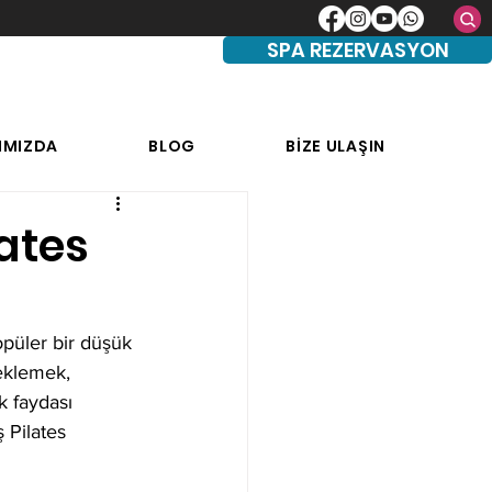
SPA REZERVASYON
IMIZDA
BLOG
BİZE ULAŞIN
lates
opüler bir düşük 
 eklemek, 
k faydası 
 Pilates 