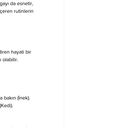
ayı da esnetir, 
çeren rutinlerin 
iren hayati bir 
 olabilir.
a bakın (İnek).
Kedi).