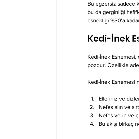
Bu egzersiz sadece k
bu da gerginliği hafif
esnekliği %30'a kadar
Kedi-İnek 
Kedi-İnek Esnemesi, o
pozdur. Özellikle adet 
Kedi-İnek Esnemesi nas
Elleriniz ve diz
Nefes alın ve sır
Nefes verin ve ç
Bu akışı birkaç 