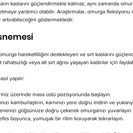
arın kaslarını güçlendirmekle kalmaz, aynı zamanda omurg
letmeye yardımcı olabilir. Araştırmalar, omurga fleksiyonu i
 artırabileceğini göstermektedir.
Esnemesi
murga hareketliliğini destekleyen ve sırt kaslarını güçlend
rahatsızlığı veya alt sırt ağrısı yaşayan kadınlar için faydalı
ıl yapılır:
leriniz üzerinde masa üstü pozisyonunda başlayın.
tınızı kamburlaştırın, karnınızı yere doğru indirin ve yukarıy
enenizi göğsünüze doğru çekerek omurganızı yuvarlayın (
nefes boyunca, yumuşak bir ritim koruyarak tekrarlayın.