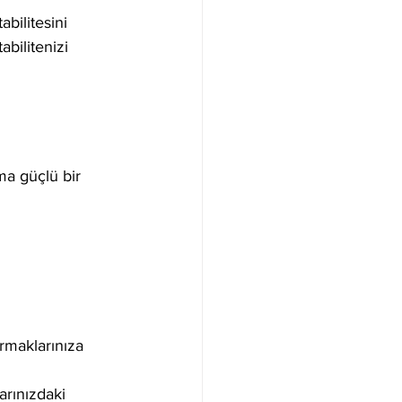
abilitesini 
bilitenizi 
ma güçlü bir 
rmaklarınıza 
rınızdaki 