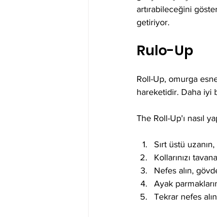
artırabileceğini göste
getiriyor.
Rulo-Up
Roll-Up, omurga esnekl
hareketidir. Daha iyi
The Roll-Up'ı nasıl ya
Sırt üstü uzanın,
Kollarınızı tavan
Nefes alın, gövd
Ayak parmakların
Tekrar nefes alı