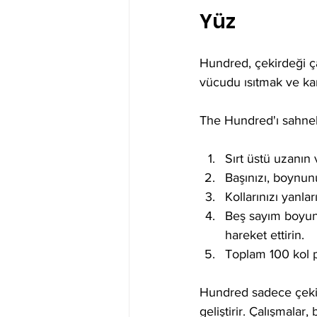
Yüz
Hundred, çekirdeği çal
vücudu ısıtmak ve kar
The Hundred'ı sahnel
Sırt üstü uzanın
Başınızı, boynun
Kollarınızı yanla
Beş sayım boyunc
hareket ettirin.
Toplam 100 kol 
Hundred sadece çekir
geliştirir. Çalışmalar