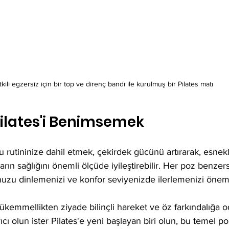
tkili egzersiz için bir top ve direnç bandı ile kurulmuş bir Pilates matı
 Pilates'i Benimsemek
 rutininize dahil etmek, çekirdek gücünü artırarak, esnekli
ların sağlığını önemli ölçüde iyileştirebilir. Her poz benzers
zu dinlemenizi ve konfor seviyenizde ilerlemenizi önemli 
kemmellikten ziyade bilinçli hareket ve öz farkındalığa oda
cı olun ister Pilates'e yeni başlayan biri olun, bu temel po