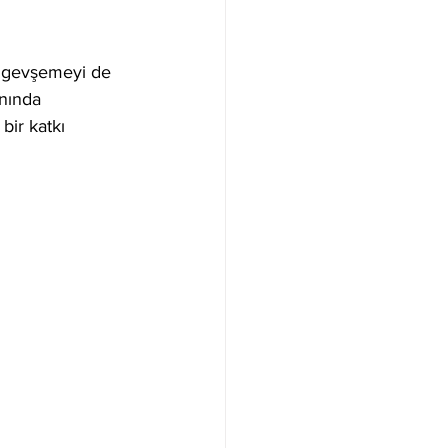
a gevşemeyi de 
nında 
ir katkı 