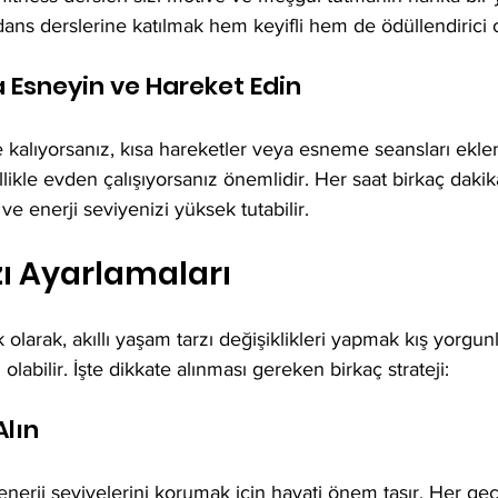
ans derslerine katılmak hem keyifli hem de ödüllendirici ol
 Esneyin ve Hareket Edin
e kalıyorsanız, kısa hareketler veya esneme seansları eklem
ellikle evden çalışıyorsanız önemlidir. Her saat birkaç dak
r ve enerji seviyenizi yüksek tutabilir.
ı Ayarlamaları
 olarak, akıllı yaşam tarzı değişiklikleri yapmak kış yorgun
abilir. İşte dikkate alınması gereken birkaç strateji:
Alın
 enerji seviyelerini korumak için hayati önem taşır. Her gec