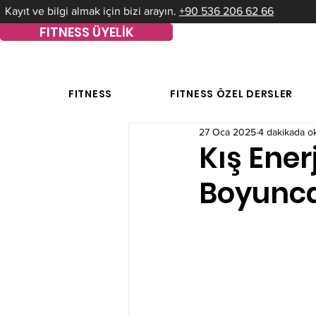
Kayıt ve bilgi almak için bizi arayın.
+90 536 206 62 66
FITNESS ÜYELİK
FITNESS
FITNESS ÖZEL DERSLER
27 Oca 2025
4 dakikada o
Kış Ener
Boyunca 