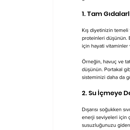
1. Tam Gıdalarla
Kış diyetinizin temeli
proteinleri düşünün. 
için hayati vitaminler
Örneğin, havuç ve tat
düşünün. Portakal gibi 
sisteminizi daha da gü
2. Su İçmeye 
Dışarısı soğukken sıvı
enerji seviyeleri içi
susuzluğunuzu giderme