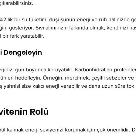
ıkarabilirsiniz.
%2'lik bir su tüketimi düşüşünün enerji ve ruh halinizde gö
ni gösteriyor. Sıvı alımınızın farkında olmak, kendinizi nas
bir fark yaratabilir.
zi Dengeleyin
jinizi gün boyunca koruyabilir. Karbonhidratları proteinler 
ğünleri hedefleyin. Örneğin, mercimek, çeşitli sebzeler ve t
 kış yahnisi size kalıcı enerji verebilir ve daha uzun süre to
ivitenin Rolü
aktif kalmak enerji seviyenizi korumak için çok önemlidir. 