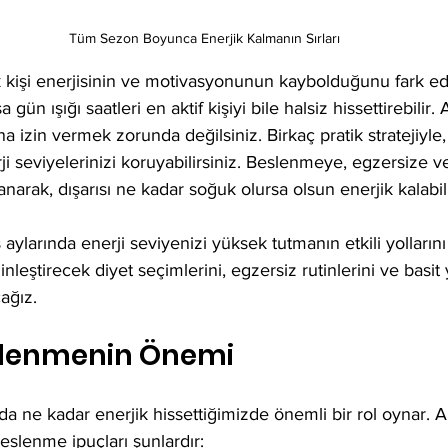
Tüm Sezon Boyunca Enerjik Kalmanın Sırları
ok kişi enerjisinin ve motivasyonunun kaybolduğunu fark e
 gün ışığı saatleri en aktif kişiyi bile halsiz hissettirebilir.
ına izin vermek zorunda değilsiniz. Birkaç pratik stratejiyle
 seviyelerinizi koruyabilirsiniz. Beslenmeye, egzersize v
anarak, dışarısı ne kadar soğuk olursa olsun enerjik kalabili
 aylarında enerji seviyenizi yüksek tutmanın etkili yolların
nleştirecek diyet seçimlerini, egzersiz rutinlerini ve basit
cağız.
slenmenin Önemi
da ne kadar enerjik hissettiğimizde önemli bir rol oynar. A
slenme ipuçları şunlardır: