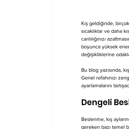
Kış geldiğinde, birç
sıcaklıklar ve daha kısa
canlılığınızı azaltmas
boyunca yüksek enerji
değişikliklerine odakl
Bu blog yazısında, kış
Genel refahınızı zengi
ayarlamalarını tartışa
Dengeli Be
Beslenme, kış ayların
gereken bazı temel be