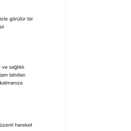
zle görülür bir 
ıl 
ve sağlıklı 
am tahılları 
k kalmanıza 
Düzenli hareket 