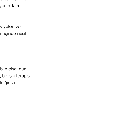
yku ortamı 
viyeleri ve 
 içinde nasıl 
bile olsa, gün 
ir ışık terapisi 
lığınızı 