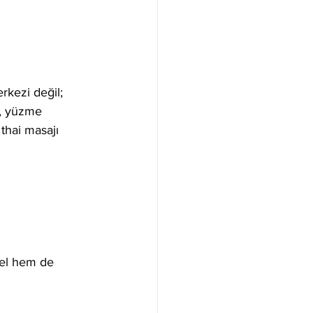
rkezi değil; 
ı, yüzme 
thai masajı 
sel hem de 