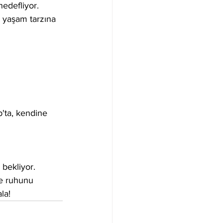
edefliyor. 
ı yaşam tarzına 
b'ta, kendine 
 bekliyor. 
ve ruhunu 
la!