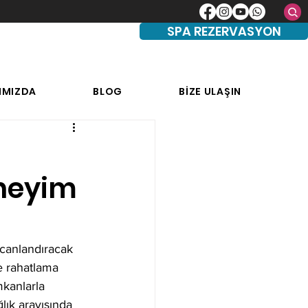
SPA REZERVASYON
IMIZDA
BLOG
BİZE ULAŞIN
eneyim
 canlandıracak 
e rahatlama 
mkanlarla 
lık arayışında 