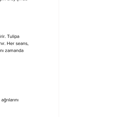
rir. Tulipa 
nır. Her seans, 
aynı zamanda 
ğrılarını 