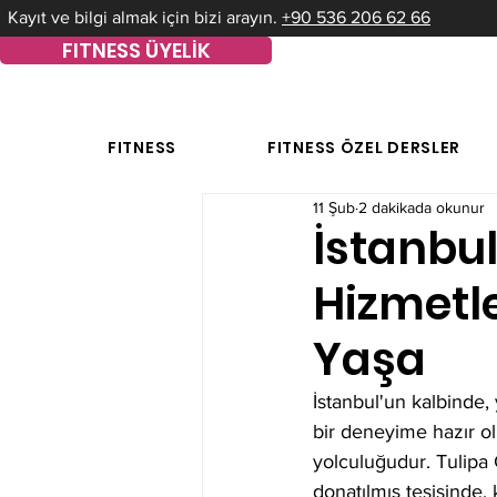
Kayıt ve bilgi almak için bizi arayın.
+90 536 206 62 66
FITNESS ÜYELİK
FITNESS
FITNESS ÖZEL DERSLER
11 Şub
2 dakikada okunur
İstanbul
Hizmetle
Yaşa
İstanbul'un kalbinde,
bir deneyime hazır ol
yolculuğudur. Tulipa 
donatılmış tesisinde, 