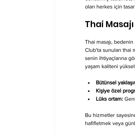
olan herkes için tasa
Thai Masajı
Thai masajı, bedenin en
Club'ta sunulan thai m
senin ihtiyaçlarına gö
yaşam kaliteni yükselt
Bütünsel yaklaşı
Kişiye özel prog
Lüks ortam:
 Geni
Bu hizmetler sayesin
hafifletmek veya günl