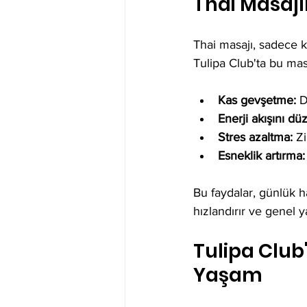
Thai Masajı
Thai masajı, sadece ke
Tulipa Club'ta bu mas
Kas gevşetme:
 D
Enerji akışını d
Stres azaltma:
 Z
Esneklik artırma:
Bu faydalar, günlük h
hızlandırır ve genel y
Tulipa Club'
Yaşam