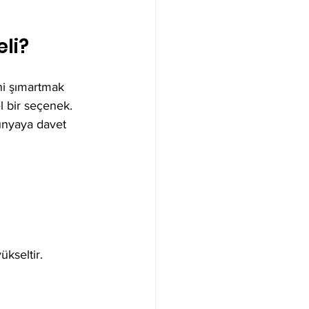
li?
ni şımartmak 
 bir seçenek. 
dünyaya davet 
kseltir. 