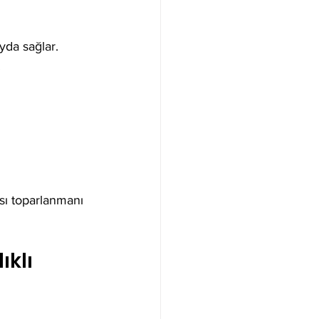
yda sağlar. 
.
sı toparlanmanı 
klı 