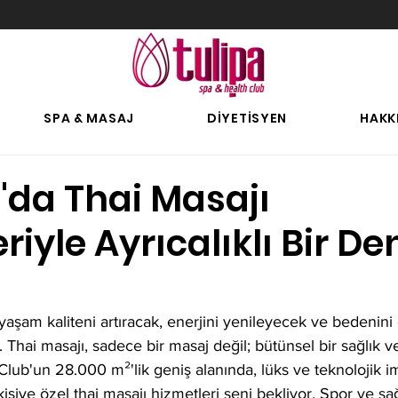
SPA & MASAJ
DİYETİSYEN
HAKK
'da Thai Masajı
riyle Ayrıcalıklı Bir D
 yaşam kaliteni artıracak, enerjini yenileyecek ve bedenini
. Thai masajı, sadece bir masaj değil; bütünsel bir sağlık v
Club'un 28.000 m²'lik geniş alanında, lüks ve teknolojik i
kişiye özel thai masajı hizmetleri seni bekliyor. Spor ve sağ