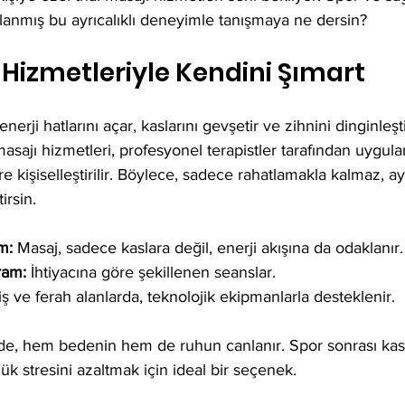
rlanmış bu ayrıcalıklı deneyimle tanışmaya ne dersin?
 Hizmetleriyle Kendini Şımart
erji hatlarını açar, kaslarını gevşetir ve zihnini dinginleşti
asajı hizmetleri, profesyonel terapistler tarafından uygula
re kişiselleştirilir. Böylece, sadece rahatlamakla kalmaz, 
irsin.
m:
 Masaj, sadece kaslara değil, enerji akışına da odaklanır.
ram:
 İhtiyacına göre şekillenen seanslar.
ş ve ferah alanlarda, teknolojik ekipmanlarla desteklenir.
de, hem bedenin hem de ruhun canlanır. Spor sonrası kas a
ük stresini azaltmak için ideal bir seçenek.