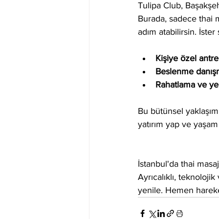
Tulipa Club, Başakşeh
Burada, sadece thai m
adım atabilirsin. İste
Kişiye özel antr
Beslenme danışm
Rahatlama ve ye
Bu bütünsel yaklaşım,
yatırım yap ve yaşam k
İstanbul'da thai masa
Ayrıcalıklı, teknoloj
yenile. Hemen hareket