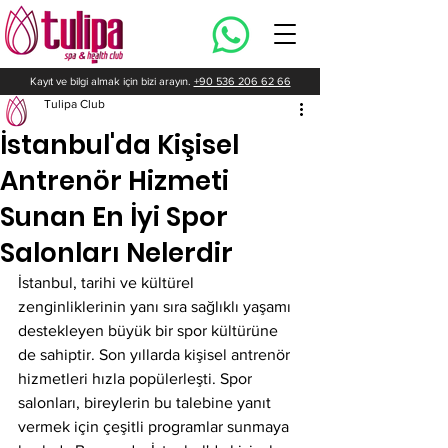
Kayıt ve bilgi almak için bizi arayın.
+90 536 206 62 66
Tulipa Club
İstanbul'da Kişisel
Antrenör Hizmeti
Sunan En İyi Spor
Salonları Nelerdir
İstanbul, tarihi ve kültürel 
zenginliklerinin yanı sıra sağlıklı yaşamı 
destekleyen büyük bir spor kültürüne 
de sahiptir. Son yıllarda kişisel antrenör 
hizmetleri hızla popülerleşti. Spor 
salonları, bireylerin bu talebine yanıt 
vermek için çeşitli programlar sunmaya 