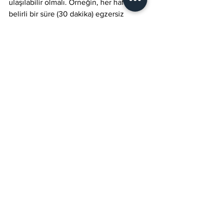
ulaşılabilir olmalı. Örneğin, her hafta 
belirli bir süre (30 dakika) egzersiz 
yapmak veya birkaç kilo vermek 
hedefleyebilirsiniz.
Uzun Vadeli Hedefler
Uzun vadeli hedefler, sağlıklı bir yaşam 
tarzı oluşturmakta kritik bir role sahiptir. 
Bunlar, bir yıl içinde kilonuzu belirli bir 
seviyeye getirmek veya istediğiniz bir 
yarışmaya katılmak gibi hedefler olabilir.
Gelecek Adımlar
İstanbul'da kişisel antrenör hizmeti 
sunan çeşitli spor salonları 
bulunmaktadır. Öne çıkan salonlar, 