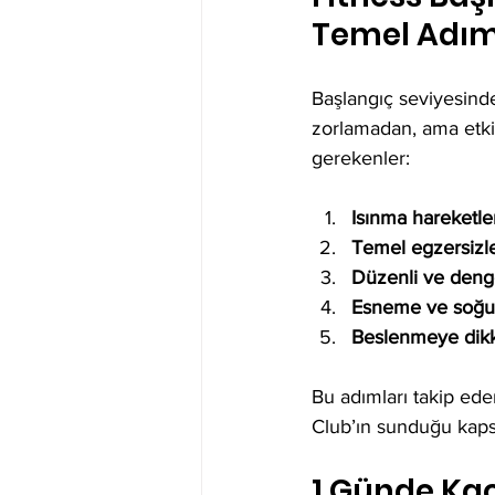
Temel Adım
Başlangıç seviyesind
zorlamadan, ama etkil
gerekenler:
Isınma hareketler
Temel egzersizl
Düzenli ve deng
Esneme ve soğ
Beslenmeye dikk
Bu adımları takip eder
Club’ın sunduğu kaps
1 Günde Kaç