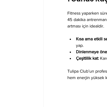
Fitness yaparken süre
45 dakika antrenman 
artması için idealdir. 
Kısa ama etkili s
yap.  
Dinlenmeye öne
Çeşitlilik kat:
 Kar
Tulipa Club’un profes
hem enerjin yüksek ka