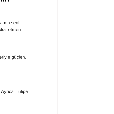
ramın seni 
ikkat etmen 
eriyle güçlen.  
 Ayrıca, Tulipa 