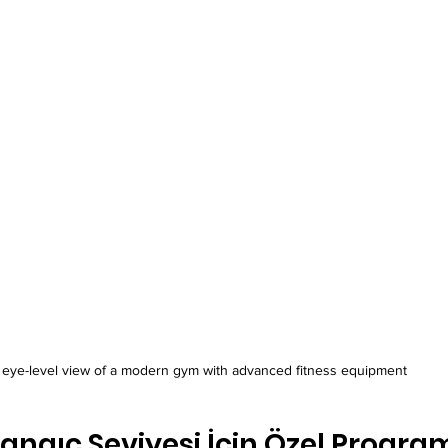
eye-level view of a modern gym with advanced fitness equipment
langıç Seviyesi İçin Özel Progra