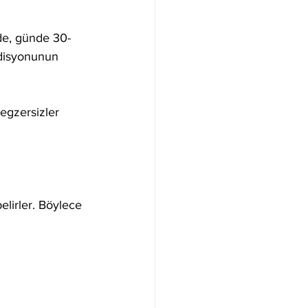
nde, günde 30-
ndisyonunun 
egzersizler 
lirler. Böylece 