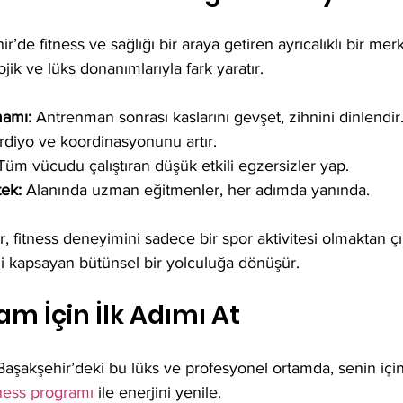
r’de fitness ve sağlığı bir araya getiren ayrıcalıklı bir me
ojik ve lüks donanımlarıyla fark yaratır. 
mamı:
 Antrenman sonrası kaslarını gevşet, zihnini dinlendir.
rdiyo ve koordinasyonunu artır.  
Tüm vücudu çalıştıran düşük etkili egzersizler yap.  
ek:
 Alanında uzman eğitmenler, her adımda yanında.  
 fitness deneyimini sadece bir spor aktivitesi olmaktan çıka
i kapsayan bütünsel bir yolculuğa dönüşür.
am İçin İlk Adımı At
aşakşehir’deki bu lüks ve profesyonel ortamda, senin için
tness programı
 ile enerjini yenile. 