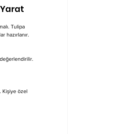
 Yarat
malı. Tulipa 
r hazırlanır. 
ğerlendirilir.  
 Kişiye özel 