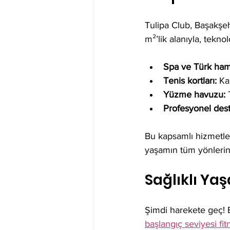
Tulipa Club, Başakşehi
m²’lik alanıyla, teknol
Spa ve Türk ha
Tenis kortları:
 Ka
Yüzme havuzu:
 
Profesyonel dest
Bu kapsamlı hizmetler,
yaşamın tüm yönlerin
Sağlıklı Yaş
Şimdi harekete geç! B
başlangıç seviyesi fi