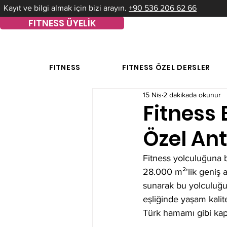
Kayıt ve bilgi almak için bizi arayın.
+90 536 206 62 66
FITNESS ÜYELİK
FITNESS
FITNESS ÖZEL DERSLER
15 Nis
2 dakikada okunur
Fitness 
Özel An
Fitness yolculuğuna b
28.000 m²'lik geniş a
sunarak bu yolculuğu 
eşliğinde yaşam kalit
Türk hamamı gibi kaps