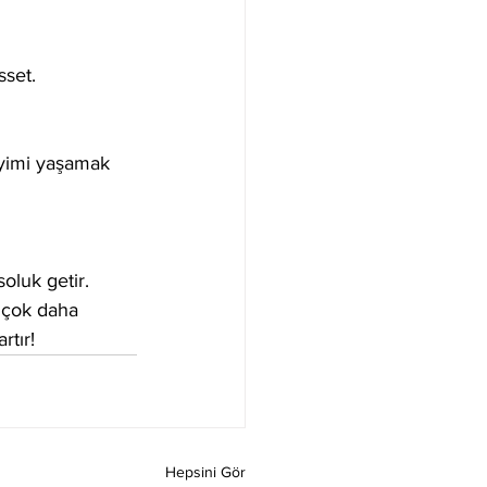
set.  
eyimi yaşamak 
oluk getir. 
 çok daha 
rtır!
Hepsini Gör