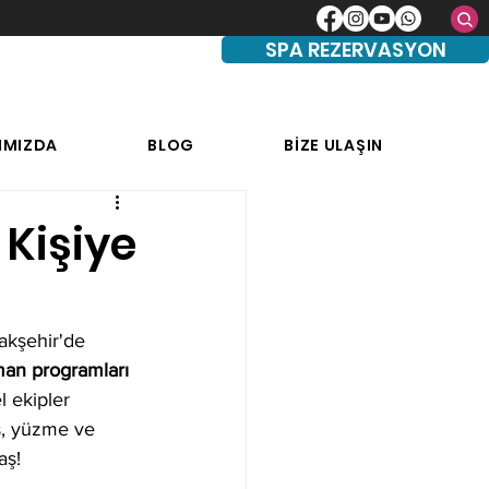
SPA REZERVASYON
IMIZDA
BLOG
BİZE ULAŞIN
 Kişiye
akşehir'de 
man programları
l ekipler 
s, yüzme ve 
aş!