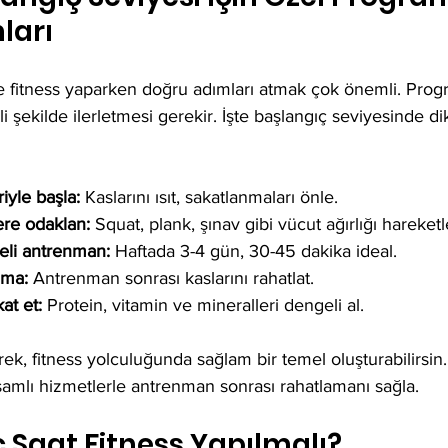
ları
e fitness yaparken doğru adımları atmak çok önemli. Prog
i şekilde ilerletmesi gerekir. İşte başlangıç seviyesinde d
iyle başla:
 Kaslarını ısıt, sakatlanmaları önle.  
ere odaklan:
 Squat, plank, şınav gibi vücut ağırlığı hareketl
eli antrenman:
 Haftada 3-4 gün, 30-45 dakika ideal.  
uma:
 Antrenman sonrası kaslarını rahatlat.  
at et:
 Protein, vitamin ve mineralleri dengeli al.  
ek, fitness yolculuğunda sağlam bir temel oluşturabilirsin.
amlı hizmetlerle antrenman sonrası rahatlamanı sağla.
 Saat Fitness Yapılmalı?