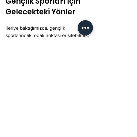
Gençlik Sporları İçin 
Gelecekteki Yönler
İleriye baktığımızda, gençlik 
sporlarındaki odak noktası erişilebilirlik, 
katılım ve kapsamlı gelişim olmalıdır. 
Toplulukların, herkesin koşulları ne 
olursa olsun katılım fırsatına sahip 
olmasını sağlayarak, yeterince hizmet 
alamayan gençleri hedefleyen 
programlar oluşturması gerekir.
Koçlar için eğitime yatırım yapmak 
hayati önem taşır; iyi eğitimli koçlar 
gençler için güvenli ve olumlu ortamlar 
yaratabilir. Etkili eğitim, koçları 
kapsayıcılığı beslemeye ve büyümeyi 
teşvik etmeye hazırlar.