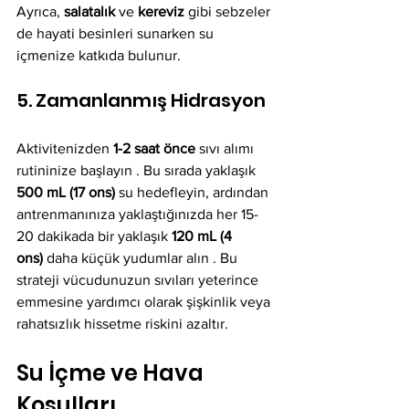
Ayrıca, 
salatalık
 ve 
kereviz
 gibi sebzeler 
de hayati besinleri sunarken su 
içmenize katkıda bulunur.
5. Zamanlanmış Hidrasyon
Aktivitenizden 
1-2 saat önce
 sıvı alımı 
rutininize başlayın . Bu sırada yaklaşık 
500 mL (17 ons)
 su hedefleyin, ardından 
antrenmanınıza yaklaştığınızda her 15-
20 dakikada bir yaklaşık 
120 mL (4 
ons)
 daha küçük yudumlar alın . Bu 
strateji vücudunuzun sıvıları yeterince 
emmesine yardımcı olarak şişkinlik veya 
rahatsızlık hissetme riskini azaltır.
Su İçme ve Hava 
Koşulları