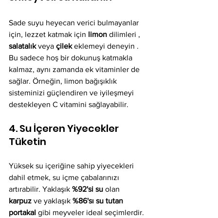
Sade suyu heyecan verici bulmayanlar 
için, lezzet katmak için 
limon
 dilimleri , 
salatalık
 veya 
çilek
 eklemeyi deneyin . 
Bu sadece hoş bir dokunuş katmakla 
kalmaz, aynı zamanda ek vitaminler de 
sağlar. Örneğin, limon bağışıklık 
sisteminizi güçlendiren ve iyileşmeyi 
destekleyen C vitamini sağlayabilir.
4. Su İçeren Yiyecekler 
Tüketin
Yüksek su içeriğine sahip yiyecekleri 
dahil etmek, su içme çabalarınızı 
artırabilir. Yaklaşık 
%92'si su
 olan 
karpuz
 ve yaklaşık 
%86'sı su tutan 
portakal
 gibi meyveler ideal seçimlerdir. 