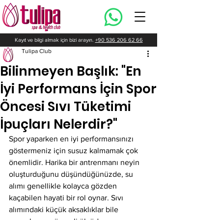
Kayıt ve bilgi almak için bizi arayın.
+90 536 206 62 66
Tulipa Club
Bilinmeyen Başlık: "En
İyi Performans İçin Spor
Öncesi Sıvı Tüketimi
İpuçları Nelerdir?"
Spor yaparken en iyi performansınızı 
göstermeniz için susuz kalmamak çok 
önemlidir. Harika bir antrenmanı neyin 
oluşturduğunu düşündüğünüzde, su 
alımı genellikle kolayca gözden 
kaçabilen hayati bir rol oynar. Sıvı 
alımındaki küçük aksaklıklar bile 