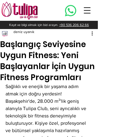
Kayıt ve bilgi almak için bizi arayın.
+90 536 206 62 66
deniz uyanık
Başlangıç Seviyesine
Uygun Fitness: Yeni
Başlayanlar İçin Uygun
Fitness Programları
Sağlıklı ve enerjik bir yaşama adım 
atmak için doğru yerdesin! 
Başakşehir'de, 28.000 m²'lik geniş 
alanıyla Tulipa Club, seni ayrıcalıklı ve 
teknolojik bir fitness deneyimiyle 
buluşturuyor. Kişiye özel, profesyonel 
ve bütünsel yaklaşımla hazırlanmış 