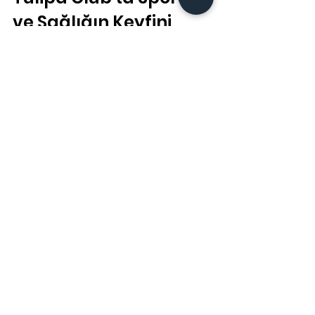
ve Sağlığın Keyfini 
Çıkar
Başakşehir’de spor ve sağlık alanında 
ayrıcalıklı bir deneyim yaşamak 
istiyorsan, Tulipa Club tam sana göre. 
28.000 m²'lik geniş tesisinde, teknolojik 
ekipmanlar ve profesyonel kadro ile 
hizmet veriyor. Sporun yanı sıra, spa, 
tenis, yüzme ve Türk hamamı gibi 
kapsamlı hizmetlerle yaşam kaliteni 
artırıyor.
Burada, sadece spor yapmakla kalmaz, 
aynı zamanda kendini yeniler ve 
canlanırsın. Lüks ve konforun birleştiği 
ortamda, her anın keyfini çıkar. Yeni 