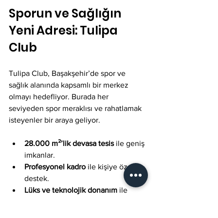
Sporun ve Sağlığın 
Yeni Adresi: Tulipa 
Club
Tulipa Club, Başakşehir’de spor ve 
sağlık alanında kapsamlı bir merkez 
olmayı hedefliyor. Burada her 
seviyeden spor meraklısı ve rahatlamak 
isteyenler bir araya geliyor. 
28.000 m²’lik devasa tesis
 ile geniş 
imkanlar.
Profesyonel kadro
 ile kişiye özel 
destek.
Lüks ve teknolojik donanım
 ile 
konforlu spor deneyimi.
Spa, tenis, yüzme, Türk hamamı 