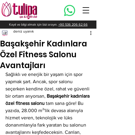
Kayıt ve bilgi almak için bizi arayın.
+90 536 206 62 66
deniz uyanık
Başakşehir Kadınlara
Özel Fitness Salonu
Avantajları
Sağlıklı ve enerjik bir yaşam için spor 
yapmak şart. Ancak, spor salonu 
seçerken kendine özel, rahat ve güvenli 
bir ortam arıyorsan, 
Başakşehir kadınlara 
özel fitness salonu
 tam sana göre! Bu 
yazıda, 28.000 m²'lik devasa alanıyla 
hizmet veren, teknolojik ve lüks 
donanımlarıyla fark yaratan bu salonun 
avantajlarını keşfedeceksin. Canlan, 