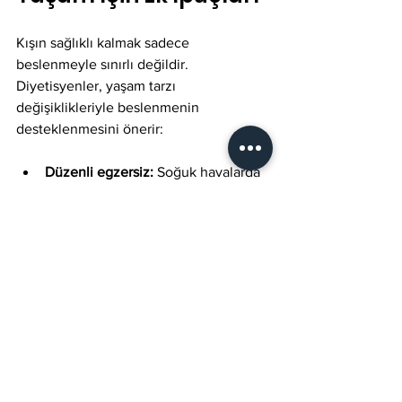
Kışın sağlıklı kalmak sadece 
beslenmeyle sınırlı değildir. 
Diyetisyenler, yaşam tarzı 
değişiklikleriyle beslenmenin 
desteklenmesini önerir:
Düzenli egzersiz:
 Soğuk havalarda 
bile evde veya kapalı alanlarda 
hareket etmek metabolizmayı 
hızlandırır.
Yeterli uyku:
 Bağışıklık sistemi için 
uyku kalitesi önemlidir.
Stres yönetimi:
 Stres, bağışıklığı 
olumsuz etkiler; meditasyon veya 
nefes egzersizleri faydalıdır.
Güneş ışığı:
 Mümkünse gün içinde 
kısa süre güneş ışığı almak D 