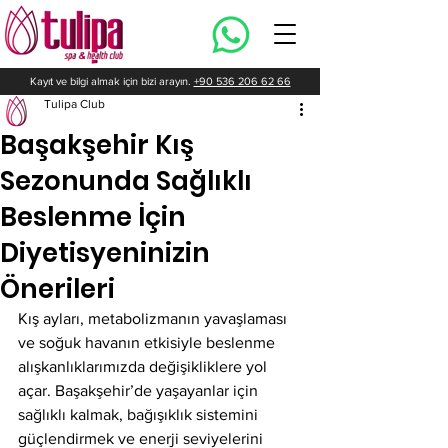
Kayıt ve bilgi almak için bizi arayın.
+90 536 206 62 66
Tulipa Club
Başakşehir Kış
Sezonunda Sağlıklı
Beslenme İçin
Diyetisyeninizin
Önerileri
Kış ayları, metabolizmanın yavaşlaması 
ve soğuk havanın etkisiyle beslenme 
alışkanlıklarımızda değişikliklere yol 
açar. Başakşehir’de yaşayanlar için 
sağlıklı kalmak, bağışıklık sistemini 
güçlendirmek ve enerji seviyelerini 