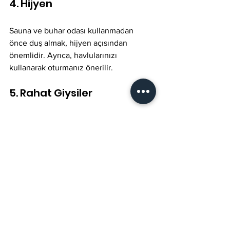
4. Hijyen
Sauna ve buhar odası kullanmadan 
önce duş almak, hijyen açısından 
önemlidir. Ayrıca, havlularınızı 
kullanarak oturmanız önerilir.
5. Rahat Giysiler
Sauna ve buhar odasında rahat giysiler 
tercih etmek, deneyiminizi daha keyifli 
hale getirecektir. Genellikle mayo veya 
özel sauna giysileri önerilir.
Gevşeme ve 
Yenilenme Fırsatı
Başakşehir, sauna ve buhar odası 