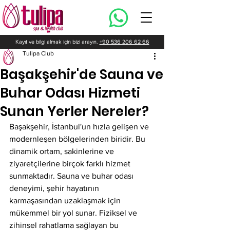
Kayıt ve bilgi almak için bizi arayın.
+90 536 206 62 66
Tulipa Club
Başakşehir'de Sauna ve
Buhar Odası Hizmeti
Sunan Yerler Nereler?
Başakşehir, İstanbul'un hızla gelişen ve 
modernleşen bölgelerinden biridir. Bu 
dinamik ortam, sakinlerine ve 
ziyaretçilerine birçok farklı hizmet 
sunmaktadır. Sauna ve buhar odası 
deneyimi, şehir hayatının 
karmaşasından uzaklaşmak için 
mükemmel bir yol sunar. Fiziksel ve 
zihinsel rahatlama sağlayan bu 