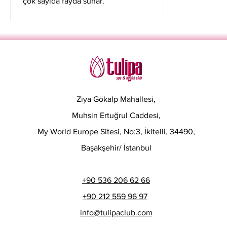
çok sayıda fayda sunar.
Ziya Gökalp Mahallesi,
Muhsin Ertuğrul Caddesi,
My World Europe Sitesi, No:3, İkitelli, 34490,
Başakşehir/ İstanbul
+90 536 206 62 66
+90 212 559 96 97
info@tulipaclub.com