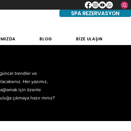
SPA REZERVASYON
IMIZDA
BLOG
BİZE ULAŞIN
 güncel trendler ve
ulacaksınız. Her yazımız,
 sağlamak için özenle
lculuğa çıkmaya hazır mınız?